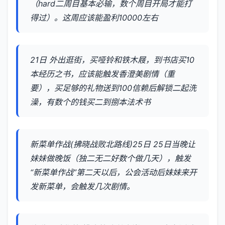
（hard二周目基本必输，数个周目开局才能打
得过）。这周应该能盈利10000左右
21日 外出逛街，买哑铃和铁木屐，到书店买10
本经历之书，应该能触发香澄美剧情（重
要），买足够的礼物送到100信赖后解锁二起洗
澡，有数个的钱买二到捌本法术书
新菜单作战(拂晓战败北路线)25日 25日当晚让
妹妹做晚饭（独二无二好数个做几天），触发
“新菜单作战”第二天以后，公会活动后妹妹来开
发新菜单，会触发几次剧情。