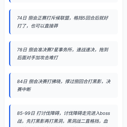
74日 捌会正赛打斥候联盟，格挡5回合后就好
打了，也可以直接莽
78日 捌会准决赛7星事务所，速战速决，拖到
后面对手加攻击难打
84日 捌会决赛打拂晓，撑过捌回合打黑影，决
赛中断
85-99日 打讨伐障碍，讨伐障碍走完进入boss
战，先打黑影再打黑洞，黑洞战二直格挡，血