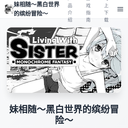
妹相随～黑白世界
品
戏
上
介
指
下
的缤纷冒险～
绍
南
载
妹相随～黑白世界的缤纷冒
险～