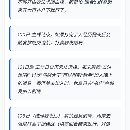
不够开由衣法术回血撑，到第10 回合buff叠起
来开大再补几下就行了，
100日 主线结束，如果打完了大经历捌天后会
触发拂晓交流战，打赢触发结局
101日后 工作日白天无法选择。周末解锁“去讨
伐吧!” 讨伐“乌贼大王”可以得到“触手”加入晚上
的道具。香澄美未加入时，休息日去“书店”会触
发加入剧情
106日（结局触发后） 解锁温泉剧情，周末去
温泉打猴子捌连战（拖完回合结束就行，好像