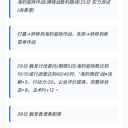
海豹驱除作战(拂晓战胜利路线)25日 实力测试
(由香里)
打赢→转移到海豹驱除作战，失败→转移到新
菜单作战
29日 触发讨伐委托(期限3日)海豹驱除数达到
10/10或行进度达到40/40时，“海豹情侣”战※信
赖+5，行动力-20，公会评价提高，完整体状
态+8，法术Pt+12 ~
39日 触发香澄美剧情