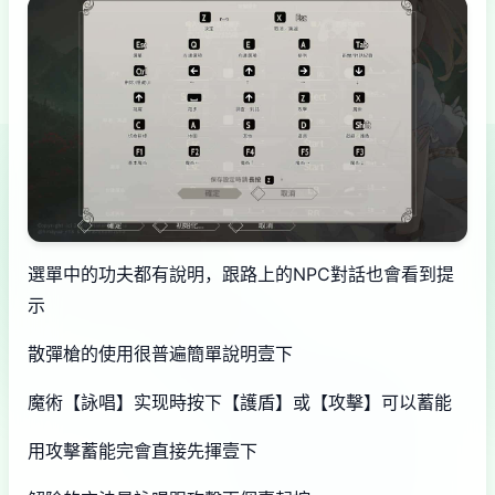
選單中的功夫都有說明，跟路上的NPC對話也會看到提
示
散彈槍的使用很普遍簡單說明壹下
魔術【詠唱】实现時按下【護盾】或【攻擊】可以蓄能
用攻擊蓄能完會直接先揮壹下