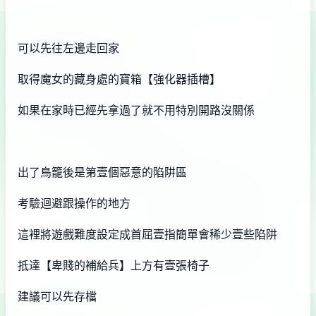
可以先往左邊走回家
取得魔女的藏身處的寶箱【強化器插槽】
如果在家時已經先拿過了就不用特別開路沒關係
出了鳥籠後是第壹個惡意的陷阱區
考驗迴避跟操作的地方
這裡將遊戲難度設定成首屈壹指簡單會稀少壹些陷阱
抵達【卑賤的補給兵】上方有壹張椅子
建議可以先存檔