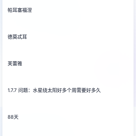
帕耳塞福涅
德莫忒耳
芙蕾雅
1.7.7 问题：水星绕太阳好多个周需要好多久
88天