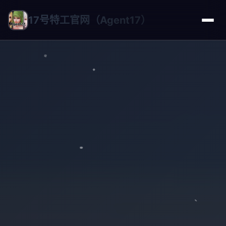
17号特工官网（Agent17）