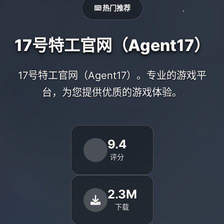
⌨️ 热门推荐
17号特工官网（Agent17）
17号特工官网（Agent17）。专业的游戏平
台，为您提供优质的游戏体验。
9.4
评分
2.3M
下载