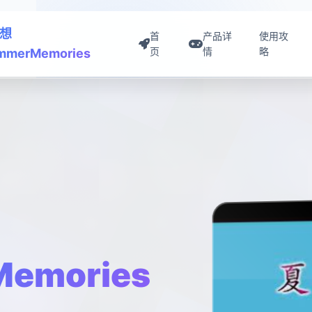
想
首
产品详
使用攻
页
情
略
mmerMemories
emories