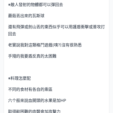
※敵人發射的物體都可以彈回去
蘑菇丟出來的瓦斯球
還有飛彈或劍山丟的東西似乎可以用護盾衝擊或普攻打
回去
老實說我對這類格鬥遊戲(咦?)沒有很熟悉
手殘的我要盾反真的太困難
※料理怎麼配
不同的食材有各自的乘區
六个般來說血開頭的水果是加HP
取得較困難的肉類會加攻擊力