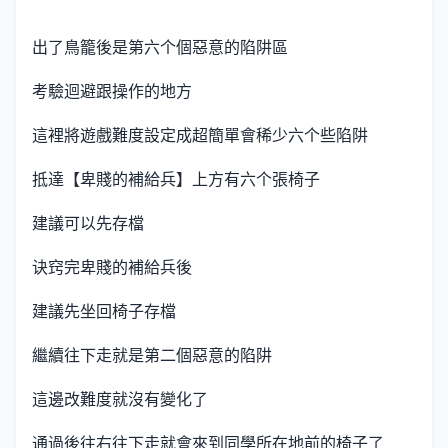
出了鳥籠後是第六个個惡意的陷阱區
考驗迴避跟操作的地方
這裡將遊戲難度設定成超簡單會稀少六个些陷阱
抵達【卑賤的補給兵】上方有六个張椅子
建議可以先存檔
诀窍完卑賤的補給兵後
建議先坐回椅子存檔
繼續往下走就是第二個惡意的陷阱
這邊改難度就沒有變化了
通過後往右往下走就會來到同學所在地前的椅子了