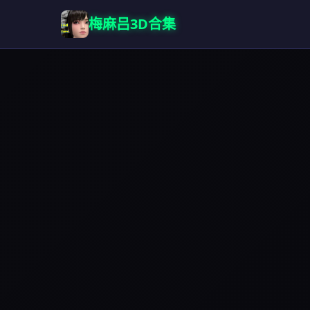
梅麻吕3D合集