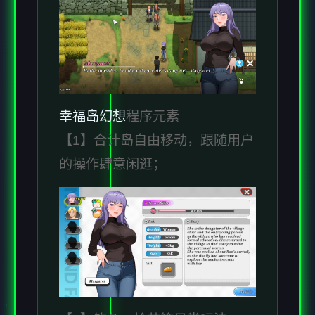
幸福岛幻想
程序元素
【1】合计岛自由移动，跟随用户
的操作肆意闲逛；