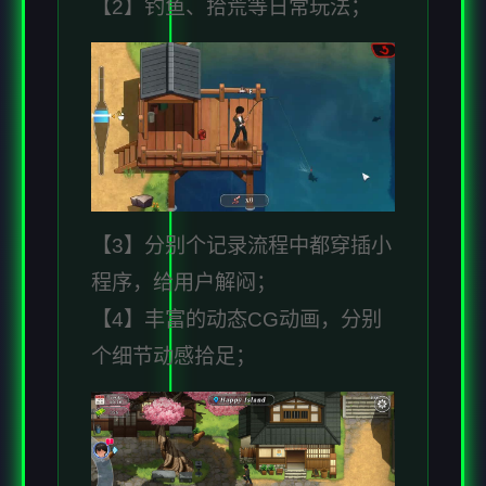
【2】钓鱼、拾荒等日常玩法；
【3】分别个记录流程中都穿插小
程序，给用户解闷；
【4】丰富的动态CG动画，分别
个细节动感拾足；